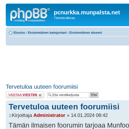
pcnurkka.munpalsta.net
Tietotekniikkaa
Etusivu
‹
Ensimmäinen kategoriani
‹
Ensimmäinen alueeni
Tervetuloa uuteen foorumiisi
Lähetä vastaus
Tervetuloa uuteen foorumiisi
Kirjoittaja
Administrator
» 14.01.2024 08:42
Tämän ilmaisen foorumin tarjoaa Munfo