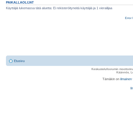
PAIKALLAOLIJAT
Käyttäjiä lukemassa tätä aluetta: Ei rekisteröityneitä käyttäjiä ja 1 vierailijaa
Error 
Etusivu
Keskustelufoorumin moottorina
Käännös, Lu
Tämäkin on
ilmainen
Il