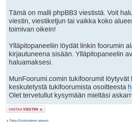
Tämä on malli phpBB3 viestistä. Voit hal
viestin, viestiketjun tai vaikka koko aluee
toimivan oikein!
Ylläpitopaneeliin löydät linkin foorumin al
kirjautuneena sisään. Ylläpitopaneelin a
haluamaksesi.
MunFoorumi.comin tukifoorumit löytyvät
keskutetystä tukifoorumista osoitteesta
h
Olet tervetullut kysymään mieltäsi askarr
Lähetä vastaus
Paluu Ensimmäinen alueeni