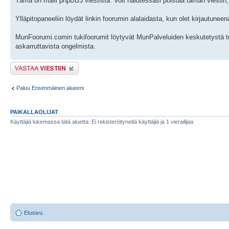
Tämä on malli phpBB3 viestistä. Voit halutessasi poistaa tämän viestin, 
Ylläpitopaneeliin löydät linkin foorumin alalaidasta, kun olet kirjautune
MunFoorumi.comin tukifoorumit löytyvät MunPalveluiden keskutetystä t
askarruttavista ongelmista.
Lähetä vastaus
Paluu Ensimmäinen alueeni
PAIKALLAOLIJAT
Käyttäjiä lukemassa tätä aluetta: Ei rekisteröityneitä käyttäjiä ja 1 vierailijaa
Etusivu