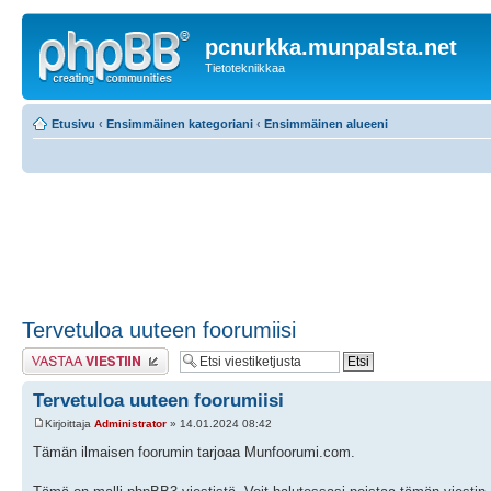
pcnurkka.munpalsta.net
Tietotekniikkaa
Etusivu
‹
Ensimmäinen kategoriani
‹
Ensimmäinen alueeni
Tervetuloa uuteen foorumiisi
Lähetä vastaus
Tervetuloa uuteen foorumiisi
Kirjoittaja
Administrator
» 14.01.2024 08:42
Tämän ilmaisen foorumin tarjoaa Munfoorumi.com.