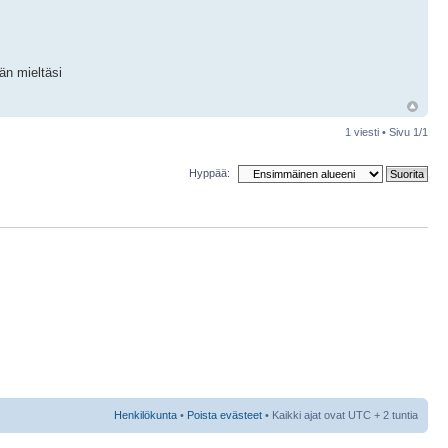
än mieltäsi
1 viesti • Sivu
1
/
1
Hyppää:
Henkilökunta
•
Poista evästeet
• Kaikki ajat ovat UTC + 2 tuntia