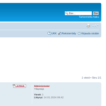
Tarkennettu haku
UKK
Rekisteröidy
Kirjaudu sisään
1 viesti • Sivu
1
/
1
Administrator
Ylläpitäjä
Viestit:
1
Liittynyt:
14.01.2024 08:42