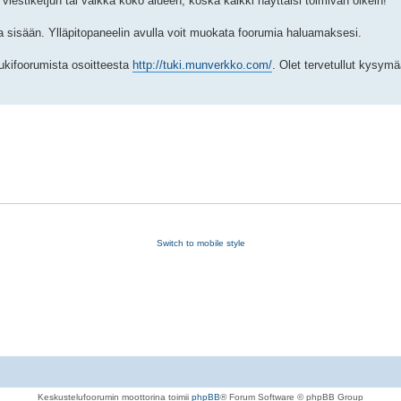
viestiketjun tai vaikka koko alueen, koska kaikki näyttäisi toimivan oikein!
ena sisään. Ylläpitopaneelin avulla voit muokata foorumia haluamaksesi.
ukifoorumista osoitteesta
http://tuki.munverkko.com/
. Olet tervetullut kysymä
Switch to mobile style
Keskustelufoorumin moottorina toimii
phpBB
® Forum Software © phpBB Group