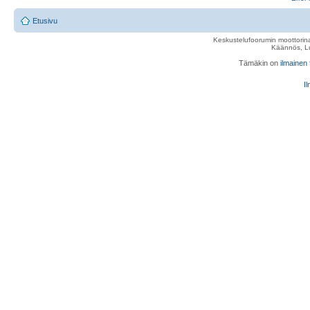
Etusivu
Keskustelufoorumin moottorina
Käännös, Lu
Tämäkin on
ilmainen
Il