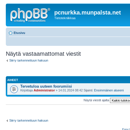
pcnurkka.munpalsta.net
Tietotekniikkaa
Etusivu
Näytä vastaamattomat viestit
Siirry tarkennettuun hakuun
AIHEET
Tervetuloa uuteen foorumiisi
Kirjoittaja
Administrator
» 14.01.2024 08:42 Sijainti:
Ensimmäinen alueeni
Näytä viestit ajalta
Siirry tarkennettuun hakuun
Error 