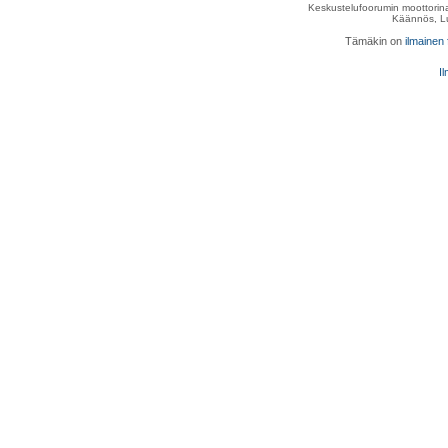
Keskustelufoorumin moottorina
Käännös, Lu
Tämäkin on
ilmainen
Il