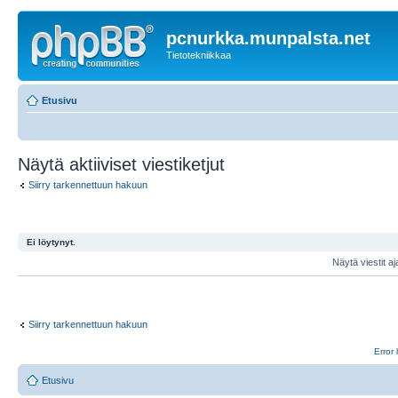
pcnurkka.munpalsta.net
Tietotekniikkaa
Etusivu
Näytä aktiiviset viestiketjut
Siirry tarkennettuun hakuun
Ei löytynyt.
Näytä viestit aj
Siirry tarkennettuun hakuun
Error 
Etusivu