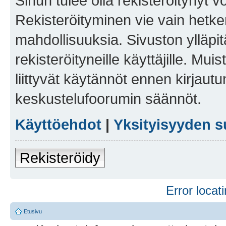
Sinun tulee olla rekisteröitynyt v
Rekisteröityminen vie vain hetken
mahdollisuuksia. Sivuston ylläpit
rekisteröityneille käyttäjille. Mu
liittyvät käytännöt ennen kirjau
keskustelufoorumin säännöt.
Käyttöehdot
|
Yksityisyyden s
Rekisteröidy
Error locati
Etusivu