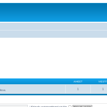
AIHEET
VIESTI
1
1
lissa.
|
Kirjaudu automaattisesti sisään.