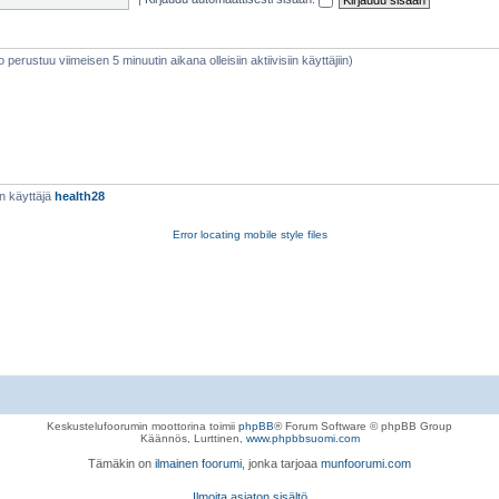
eto perustuu viimeisen 5 minuutin aikana olleisiin aktiivisiin käyttäjiin)
n käyttäjä
health28
Error locating mobile style files
Keskustelufoorumin moottorina toimii
phpBB
® Forum Software © phpBB Group
Käännös, Lurttinen,
www.phpbbsuomi.com
Tämäkin on
ilmainen foorumi
, jonka tarjoaa
munfoorumi.com
Ilmoita asiaton sisältö