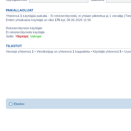
PAIKALLAOLIJAT
Yhteensä
1
käyttäjää paikalla :: Ei rekisteröityneitä, ei yhtään piilotettua ja 1 vierailija (Ti
Eniten yhtaikaisia käyttäjiä on ollut
175
kpl, 08.06.2026 11:56
Rekisteröityneet käyttäjät:
Ei rekisteröityneitä käyttäjiä
Selite:
Ylläpitäjät
,
Valvojat
TILASTOT
Viestejä yhteensä
1
• Viestiketjuja on yhteensä
1
kappaletta • Käyttäjiä yhteensä
5
• Uusi
Etusivu