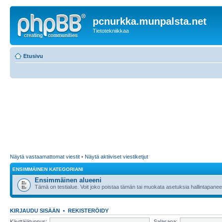
pcnurkka.munpalsta.net
Tietotekniikkaa
Etusivu
Näytä vastaamattomat viestit
•
Näytä aktiiviset viestiketjut
ENSIMMÄINEN KATEGORIANI
Ensimmäinen alueeni
Tämä on testialue. Voit joko poistaa tämän tai muokata asetuksia hallintapanee
KIRJAUDU SISÄÄN
•
REKISTERÖIDY
Käyttäjätunnus:
Salasana: