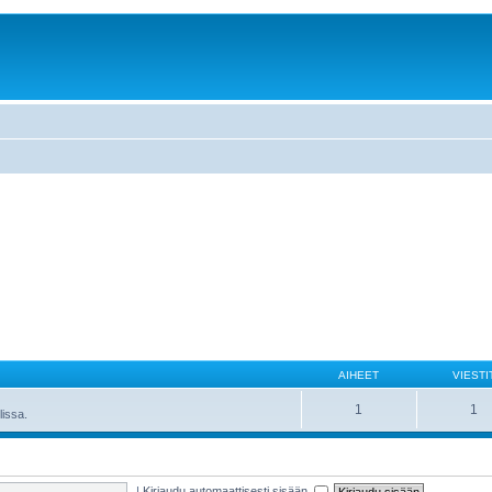
AIHEET
VIESTI
1
1
lissa.
|
Kirjaudu automaattisesti sisään.