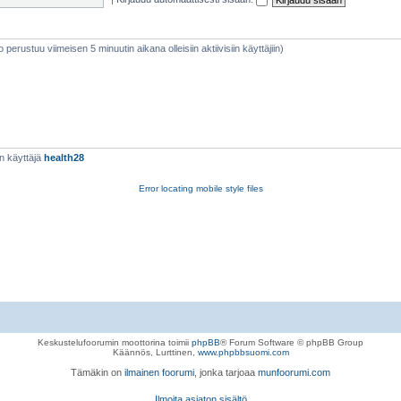
eto perustuu viimeisen 5 minuutin aikana olleisiin aktiivisiin käyttäjiin)
n käyttäjä
health28
Error locating mobile style files
Keskustelufoorumin moottorina toimii
phpBB
® Forum Software © phpBB Group
Käännös, Lurttinen,
www.phpbbsuomi.com
Tämäkin on
ilmainen foorumi
, jonka tarjoaa
munfoorumi.com
Ilmoita asiaton sisältö