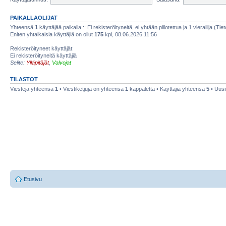
PAIKALLAOLIJAT
Yhteensä
1
käyttäjää paikalla :: Ei rekisteröityneitä, ei yhtään piilotettua ja 1 vierailija (Ti
Eniten yhtaikaisia käyttäjiä on ollut
175
kpl, 08.06.2026 11:56
Rekisteröityneet käyttäjät:
Ei rekisteröityneitä käyttäjiä
Selite:
Ylläpitäjät
,
Valvojat
TILASTOT
Viestejä yhteensä
1
• Viestiketjuja on yhteensä
1
kappaletta • Käyttäjiä yhteensä
5
• Uusi
Etusivu