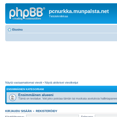
pcnurkka.munpalsta.net
Tietotekniikkaa
Etusivu
Näytä vastaamattomat viestit
•
Näytä aktiiviset viestiketjut
ENSIMMÄINEN KATEGORIANI
Ensimmäinen alueeni
Tämä on testialue. Voit joko poistaa tämän tai muokata asetuksia hallintapanee
KIRJAUDU SISÄÄN
•
REKISTERÖIDY
Käyttäjätunnus:
Salasana: