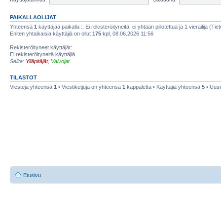
PAIKALLAOLIJAT
Yhteensä
1
käyttäjää paikalla :: Ei rekisteröityneitä, ei yhtään piilotettua ja 1 vierailija (Ti
Eniten yhtaikaisia käyttäjiä on ollut
175
kpl, 08.06.2026 11:56
Rekisteröityneet käyttäjät:
Ei rekisteröityneitä käyttäjiä
Selite:
Ylläpitäjät
,
Valvojat
TILASTOT
Viestejä yhteensä
1
• Viestiketjuja on yhteensä
1
kappaletta • Käyttäjiä yhteensä
5
• Uusi
Etusivu