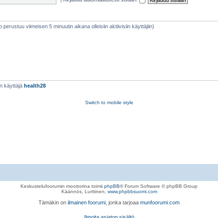
eto perustuu viimeisen 5 minuutin aikana olleisiin aktiivisiin käyttäjiin)
n käyttäjä
health28
Switch to mobile style
Keskustelufoorumin moottorina toimii
phpBB
® Forum Software © phpBB Group
Käännös, Lurttinen,
www.phpbbsuomi.com
Tämäkin on
ilmainen foorumi
, jonka tarjoaa
munfoorumi.com
Ilmoita asiaton sisältö