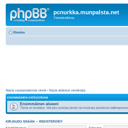
pcnurkka.munpalsta.net
Tietotekniikkaa
Etusivu
Näytä vastaamattomat viestit
•
Näytä aktiiviset viestiketjut
ENSIMMÄINEN KATEGORIANI
Ensimmäinen alueeni
Tämä on testialue. Voit joko poistaa tämän tai muokata asetuksia hallintapanee
KIRJAUDU SISÄÄN
•
REKISTERÖIDY
Käyttäjätunnus:
Salasana: