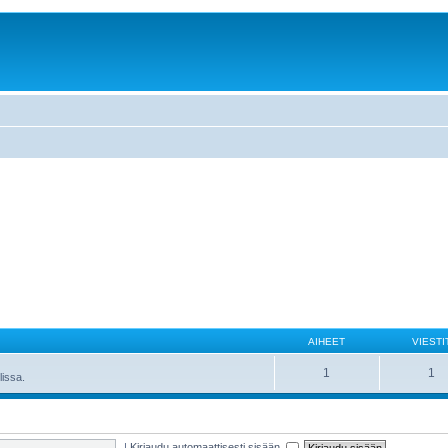
AIHEET
VIESTI
1
1
lissa.
|
Kirjaudu automaattisesti sisään.