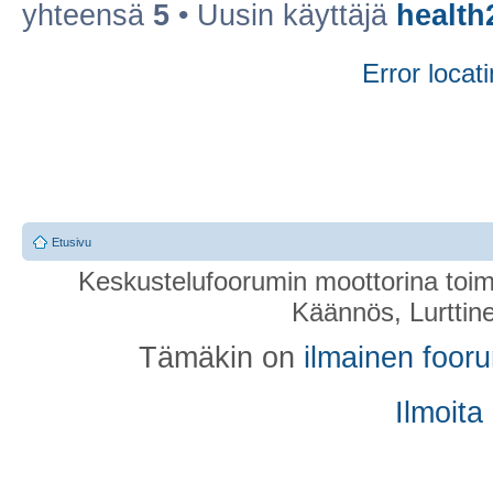
yhteensä
5
• Uusin käyttäjä
health
Error locati
Etusivu
Keskustelufoorumin moottorina toim
Käännös, Lurttin
Tämäkin on
ilmainen foor
Ilmoita