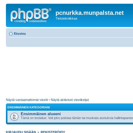
pcnurkka.munpalsta.net
Tietotekniikkaa
Etusivu
Näytä vastaamattomat viestit
•
Näytä aktiiviset viestiketjut
ENSIMMÄINEN KATEGORIANI
Ensimmäinen alueeni
Tämä on testialue. Voit joko poistaa tämän tai muokata asetuksia hallintapanee
KIRJAUDU SISÄÄN
•
REKISTERÖIDY