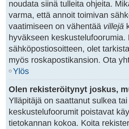
noudata siinä tulleita ohjeita. Mi
varma, että annoit toimivan sähk
vaatimiseen on vähentää
villejä
k
hyväkseen keskustelufoorumia. Mi
sähköpostiosoitteen, olet tarkista
myös roskapostikansion. Ota yhte
Ylös
Olen rekisteröitynyt joskus, 
Ylläpitäjä on saattanut sulkea ta
keskustelufoorumit poistavat k
tietokannan kokoa. Koita rekister