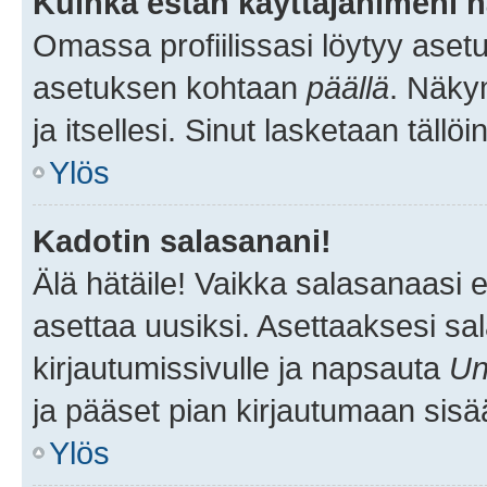
Kuinka estän käyttäjänimeni n
Omassa profiilissasi löytyy aset
asetuksen kohtaan
päällä
. Näkym
ja itsellesi. Sinut lasketaan tällö
Ylös
Kadotin salasanani!
Älä hätäile! Vaikka salasanaasi 
asettaa uusiksi. Asettaaksesi s
kirjautumissivulle ja napsauta
Un
ja pääset pian kirjautumaan sisä
Ylös