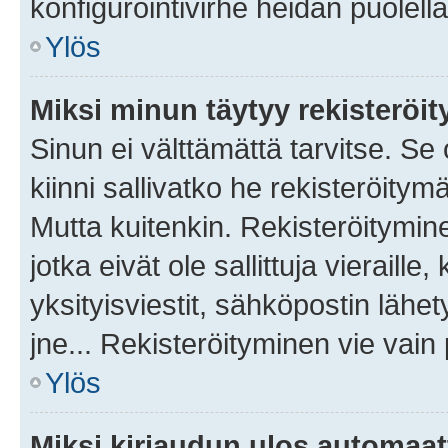
konfigurointivirhe heidän puolella
Ylös
Miksi minun täytyy rekisteröit
Sinun ei välttämättä tarvitse. Se
kiinni sallivatko he rekisteröitym
Mutta kuitenkin. Rekisteröitymine
jotka eivät ole sallittuja vierail
yksityisviestit, sähköpostin lähet
jne... Rekisteröityminen vie vain
Ylös
Miksi kirjaudun ulos automaat