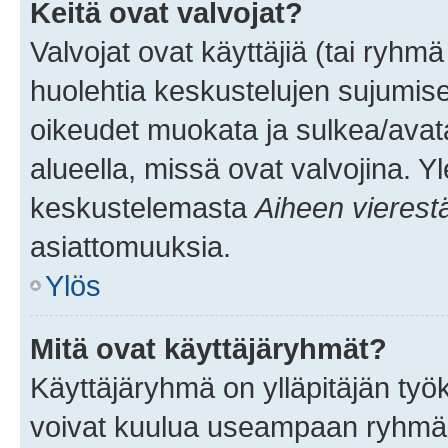
Keitä ovat valvojat?
Valvojat ovat käyttäjiä (tai ryhmä
huolehtia keskustelujen sujumise
oikeudet muokata ja sulkea/avata, 
alueella, missä ovat valvojina. Y
keskustelemasta
Aiheen vierest
asiattomuuksia.
Ylös
Mitä ovat käyttäjäryhmät?
Käyttäjäryhmä on ylläpitäjän työka
voivat kuulua useampaan ryhmään