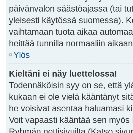
päivänvalon säästöajassa (tai tu
yleisesti käytössä suomessa). Ke
vaihtamaan tuota aikaa automaatti
heittää tunnilla normaaliin aikaan
Ylös
Kieltäni ei näy luettelossa!
Todennäköisin syy on se, että yläp
kukaan ei ole vielä kääntänyt sitä 
he voisivat asentaa haluamasi ki
Voit vapaasti kääntää sen myös i
Ryhmän nettisivuilta (Katso sivun