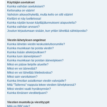
Käyttäjän asetukset
Kuinka vaihdan asetuksiani?
Kellonaika on väärin!
Vaihdoin aikavyöhykettä, mutta kello on silti väärin!
Kieltäni ei näy luettelossa!
Kuinka näytän kuvan käyttäjätunnukseni alapuolella?
Kuinka vaihdan arvoani?
Joudun kirjautumaan sisään, kun yritän lähettää sähköpostia?
Viestin lähetyksen ongelmat
Kuinka lähetän viestin keskustelufoorumille?
Kuinka muokkaan tai poista viestin?
Kuinka lisään allekirjoutksen?
Kuinka luon äänestyksen?
Kuinka muokkaan tai poistan äänestyksen?
Miksi en pääse tietyille alueille?
Miksi en voi äänestää?
Miksi en voi lähettää liitetiedostoa?
Miksi sain varoituksen?
Kuinka ilmoitan asiattoman viestin valvojalle?
Mitä "Tallenna" nappula tekee viestien lähetyksessä?
Miksi viestini vaatii hyväksynnän?
Kuinka tönäisen viestiketjuani?
Viestien muotoilu ja viestityypit
Mitä on BBCode?