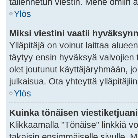
tallennetun viestin. Mene omiin a
Ylös
Miksi viestini vaatii hyväksyn
Ylläpitäjä on voinut laittaa alueen
täytyy ensin hyväksyä valvojien 
olet joutunut käyttäjäryhmään, jo
julkaisua. Ota yhteyttä ylläpitäjii
Ylös
Kuinka tönäisen viestiketjuan
Klikkaamalla "Tönäise" linkkiä voi
takaisin ensimmäiselle sivulle. M