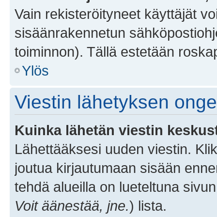
Vain rekisteröityneet käyttäjät v
sisäänrakennetun sähköpostiohjel
toiminnon). Tällä estetään roskap
Ylös
Viestin lähetyksen ong
Kuinka lähetän viestin keskus
Lähettääksesi uuden viestin. Kl
joutua kirjautumaan sisään ennen 
tehdä alueilla on lueteltuna sivun
Voit äänestää, jne.
) lista.