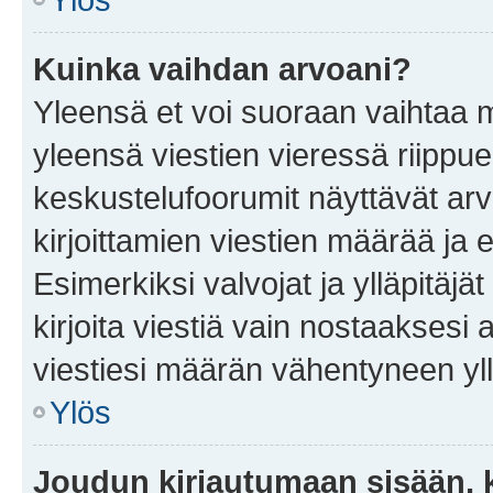
Kuinka vaihdan arvoani?
Yleensä et voi suoraan vaihtaa 
yleensä viestien vieressä riippu
keskustelufoorumit näyttävät ar
kirjoittamien viestien määrää ja er
Esimerkiksi valvojat ja ylläpitäjä
kirjoita viestiä vain nostaakses
viestiesi määrän vähentyneen yl
Ylös
Joudun kirjautumaan sisään, k